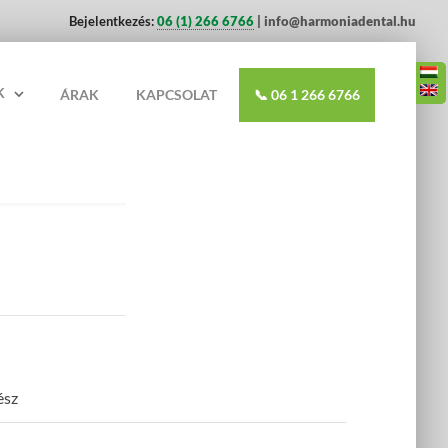
Bejelentkezés:
06 (1) 266 6766
| info@harmoniadental.hu
K
ÁRAK
KAPCSOLAT
📞 06 1 266 6766
ész