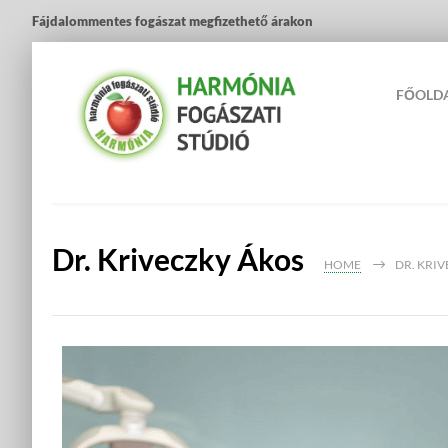
Fájdalommentes fogászat megfizethető árakon
FŐOLD
Dr. Kriveczky Ákos
HOME
DR. KRI