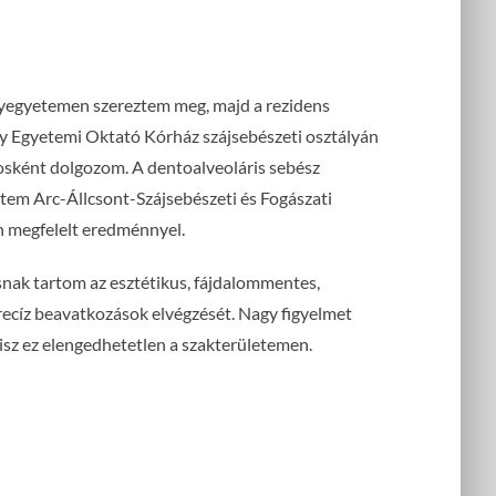
egyetemen szereztem meg, majd a rezidens
y Egyetemi Oktató Kórház szájsebészeti osztályán
vosként dolgozom. A dentoalveoláris sebész
em Arc-Állcsont-Szájsebészeti és Fogászati
n megfelelt eredménnyel.
snak tartom az esztétikus, fájdalommentes,
recíz beavatkozások elvégzését. Nagy figyelmet
hisz ez elengedhetetlen a szakterületemen.