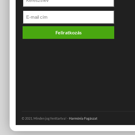
Feliratkozás
© 2021. Minden jog fenttartva! -
Harmónia Fogászat