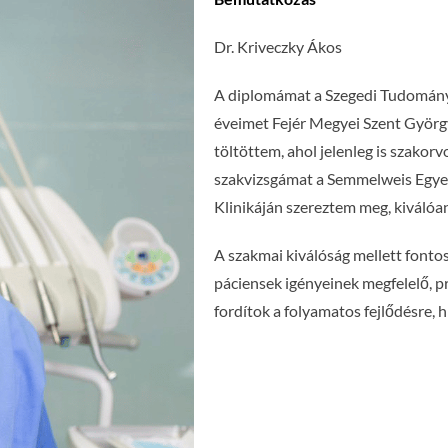
Dr. Kriveczky Ákos
A diplomámat a Szegedi Tudomány
éveimet Fejér Megyei Szent Györg
töltöttem, ahol jelenleg is szakor
szakvizsgámat a Semmelweis Egyet
Klinikáján szereztem meg, kiválóa
A szakmai kiválóság mellett fonto
páciensek igényeinek megfelelő, p
fordítok a folyamatos fejlődésre, 