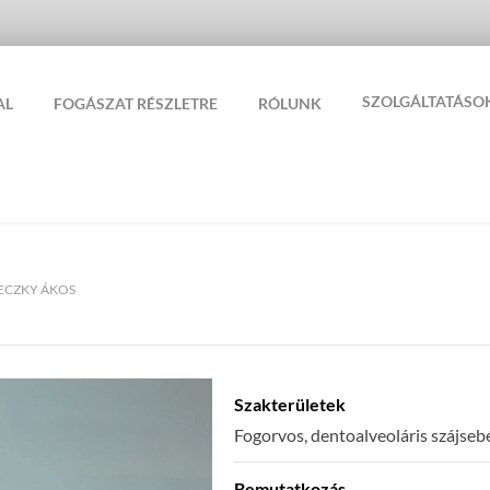
SZOLGÁLTATÁSO
AL
FOGÁSZAT RÉSZLETRE
RÓLUNK
VECZKY ÁKOS
Szakterületek
Fogorvos, dentoalveoláris szájseb
Bemutatkozás