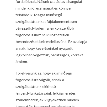
fordulóknak. Nálunk családias a hangulat,
mindenki jól érzi magát és könnyen
feloldódik. Magas minőségű
szolgáltatásainkat fájdalommentesen
végezzük.Modern, a legkorszerűbb
fogorvosláshoz nélkülözhetetlen
berendezésekkel rendelkezünk. Ez az alapja
annak, hogy kezeléseinket nyugodt
légkörben végezzük, barátságos, korrekt
árakon.
Törekvésünk az, hogy aki minőségi
fogorvoslásra vágyik, annak a
szolgáltatásunk elérhető
legyen.Munkatársaink lelkiismeretes
szakemberek, akik igyekeznek minden
korosztály fogorvosi problémáira és