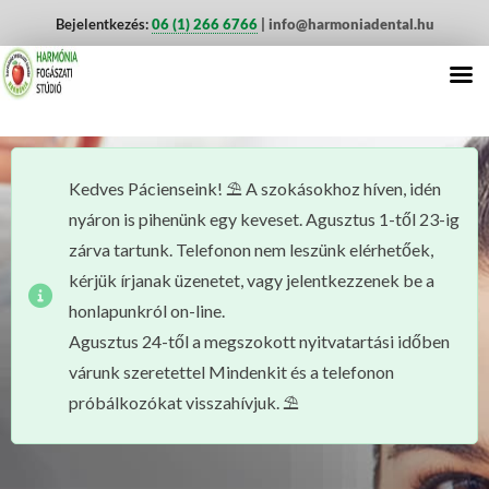
Bejelentkezés:
06 (1) 266 6766
| info@harmoniadental.hu
Kedves Pácienseink!
⛱
A szokásokhoz híven, idén
nyáron is pihenünk egy keveset. Agusztus 1-től 23-ig
zárva tartunk. Telefonon nem leszünk elérhetőek,
kérjük írjanak üzenetet, vagy jelentkezzenek be a
honlapunkról on-line.
Agusztus 24-től a megszokott nyitvatartási időben
várunk szeretettel Mindenkit és a telefonon
próbálkozókat visszahívjuk.
⛱