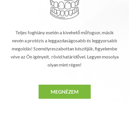
Teljes foghiány esetén a kivehető műfogsor, másik
nevén a protézis a leggazdaságosabb és leggyorsabb
megoldás! Személyreszabottan készítjük, figyelembe
véve az Ön igényeit, rövid határidővel. Legyen mosolya
olyan mint régen!
MEGNÉZEM