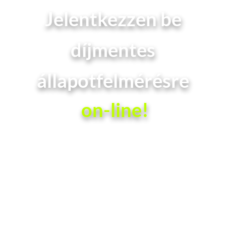
Jelentkezzen be
díjmentes
állapotfelmérésre
on-line!
MEGNÉZEM