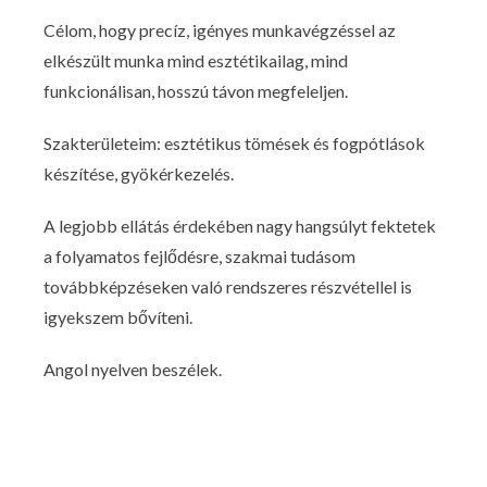
Célom, hogy precíz, igényes munkavégzéssel az
elkészült munka mind esztétikailag, mind
funkcionálisan, hosszú távon megfeleljen.
Szakterületeim: esztétikus tömések és fogpótlások
készítése, gyökérkezelés.
A legjobb ellátás érdekében nagy hangsúlyt fektetek
a folyamatos fejlődésre, szakmai tudásom
továbbképzéseken való rendszeres részvétellel is
igyekszem bővíteni.
Angol nyelven beszélek.