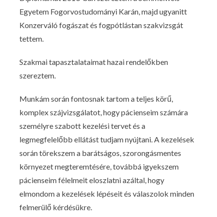
Egyetem Fogorvostudományi Karán, majd ugyanitt
Konzerváló fogászat és fogpótlástan szakvizsgát
tettem.
Szakmai tapasztalataimat hazai rendelőkben
szereztem.
Munkám során fontosnak tartom a teljes körű,
komplex szájvizsgálatot, hogy pácienseim számára
személyre szabott kezelési tervet és a
legmegfelelőbb ellátást tudjam nyújtani. A kezelések
során törekszem a barátságos, szorongásmentes
környezet megteremtésére, továbbá igyekszem
pácienseim félelmeit eloszlatni azáltal, hogy
elmondom a kezelések lépéseit és válaszolok minden
felmerülő kérdésükre.