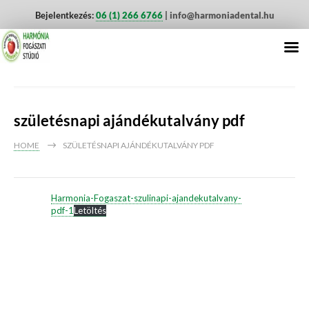
Bejelentkezés:
06 (1) 266 6766
| info@harmoniadental.hu
születésnapi ajándékutalvány pdf
HOME
SZÜLETÉSNAPI AJÁNDÉKUTALVÁNY PDF
Harmonia-Fogaszat-szulinapi-ajandekutalvany-
pdf-1
Letöltés