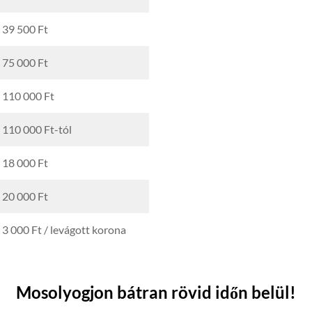
39 500 Ft
75 000 Ft
110 000 Ft
110 000 Ft-tól
18 000 Ft
20 000 Ft
3 000 Ft / levágott korona
Mosolyogjon bátran rövid időn belül!