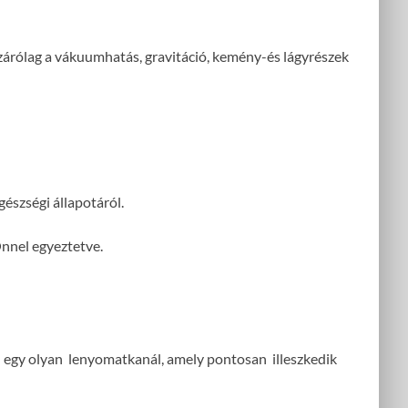
izárólag a vákuumhatás, gravitáció, kemény-és lágyrészek
észségi állapotáról.
 Önnel egyeztetve.
l egy olyan lenyomatkanál, amely pontosan illeszkedik