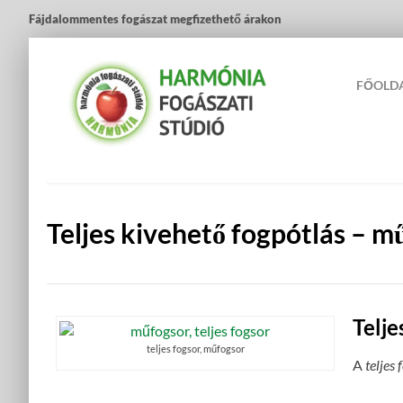
Fájdalommentes fogászat megfizethető árakon
FŐOLD
Teljes kivehető fogpótlás – m
Telje
teljes fogsor, műfogsor
A
teljes