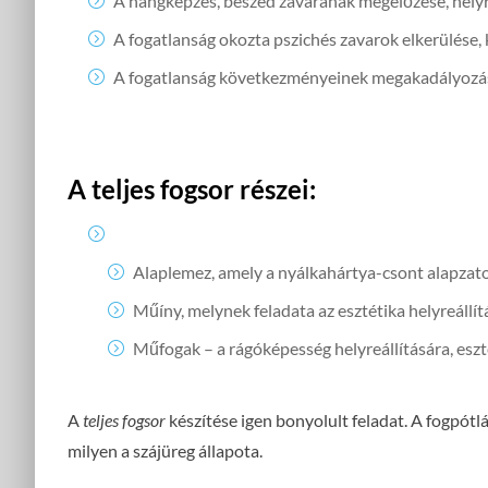
A hangképzés, beszéd zavarának megelőzése, helyr
A fogatlanság okozta pszichés zavarok elkerülése, 
A fogatlanság következményeinek megakadályozá
A teljes fogsor részei:
Alaplemez, amely a nyálkahártya-csont alapzaton
Műíny, melynek feladata az esztétika helyreállít
Műfogak – a rágóképesség helyreállítására, eszt
A
teljes fogsor
készítése igen bonyolult feladat. A fogpótl
milyen a szájüreg állapota.