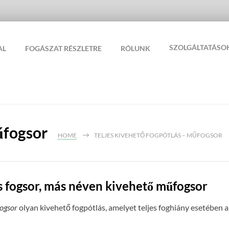
SZOLGÁLTATÁSO
AL
FOGÁSZAT RÉSZLETRE
RÓLUNK
űfogsor
HOME
TELJES KIVEHETŐ FOGPÓTLÁS – MŰFOGSOR
s fogsor, más néven kivehető műfogsor
fogsor
olyan kivehető fogpótlás, amelyet teljes foghiány esetében 