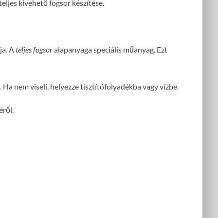
eljes kivehető fogsor készítése.
ja. A
teljes fogsor
alapanyaga speciális műanyag. Ezt
Ha nem viseli, helyezze tisztítófolyadékba vagy vízbe.
ről.