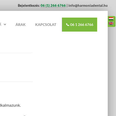
Bejelentkezés:
06 (1) 266 6766
| info@harmoniadental.hu
K
ÁRAK
KAPCSOLAT
📞 06 1 266 6766
alkalmazunk.