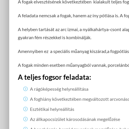
A fogak elvesztésének következtében kialakult teljes foga
A feladata nemcsak a fogak, hanem az íny pótlása is. A 
A helyben tartását az arc izmai, a nyálkahártya-csont ala
gyakran fém részekkel is kombinálják.
Amennyiben ez a speciális műanyag kiszárad,a fogpótlás e
A fogak minden esetben műanyagból vannak, porcelánból 
A teljes fogsor feladata:
A rágóképesség helyreállítása
A foghiány következtében megváltozott arcvonáso
Esztétikai helyreállítás
Az állkapocsízület károsodásának megelőzése