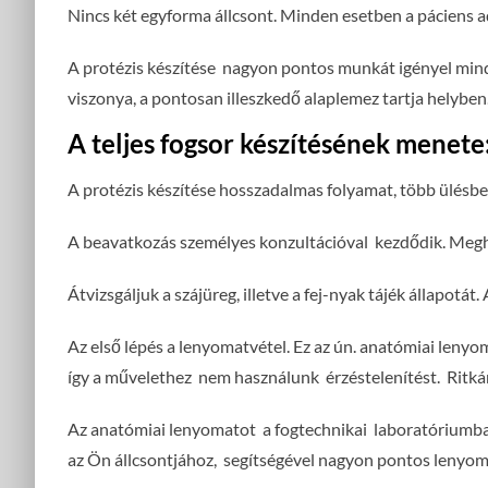
Nincs két egyforma állcsont. Minden esetben a páciens a
A protézis készítése nagyon pontos munkát igényel mind 
viszonya, a pontosan illeszkedő alaplemez tartja helyben
A teljes fogsor készítésének menete
A protézis készítése hosszadalmas folyamat, több ülésbe
A beavatkozás személyes konzultációval kezdődik. Meghal
Átvizsgáljuk a szájüreg, illetve a fej-nyak tájék állapotát
Az első lépés a lenyomatvétel. Ez az ún. anatómiai leny
így a művelethez nem használunk érzéstelenítést. Ritkán
Az anatómiai lenyomatot a fogtechnikai laboratóriumban 
az Ön állcsontjához, segítségével nagyon pontos lenyo