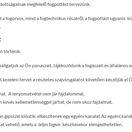
dottságainak megfelelő fogpótlást tervezünk.
a fogorvos, mind a fogtechnikus részéről, a fogpótlást ugyanis k
.
:
n történik.
lgatjuk az Ön panaszait, tájékozódunk a fogászati és általános eg
. A kezelési tervet a részletes szájvizsgálatot követően készítjük el
omat. A lenyomatvétel nem jár fájdalommal,
 kevés kellemetlenséggel járhat, de nem okoz fájdalmat.
gipsszel kiöntik, elkészítenek egy egyéni kanalat Az egyéni kaná
mat vehető, amely a
teljes fogsor
készítésekor elengedhetetlen.