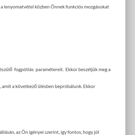
l a lenyomatvétel közben Önnek funkciós mozgásokat
észülő fogpótlás paramétereit. Ekkor beszéljük meg a
rt, amit a következő ülésben bepróbálunk. Ekkor
ásán, az Ön igényei szerint, így fontos, hogy jól