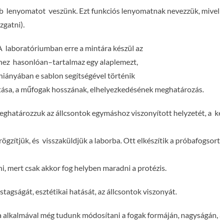
bb lenyomatot veszünk. Ezt funkciós lenyomatnak nevezzük, mive
zgatni).
A laboratóriumban erre a mintára készül az
ishez hasonlóan–tartalmaz egy alaplemezt,
hiányában e sablon segítségével történik
lítása, a műfogak hosszának, elhelyezkedésének meghatározás.
ghatározzuk az állcsontok egymáshoz viszonyított helyzetét, a k
rögzítjük, és visszaküldjük a laborba. Ott elkészítik a próbafogso
ni, mert csak akkor fog helyben maradni a protézis.
tagságát, esztétikai hatását, az állcsontok viszonyát.
 alkalmával még tudunk módosítani a fogak formáján, nagyságán, áll