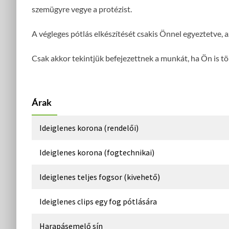
szemügyre vegye a protézist.
A végleges pótlás elkészítését csakis Önnel egyeztetve, 
Csak akkor tekintjük befejezettnek a munkát, ha Ön is t
Árak
Ideiglenes korona (rendelői)
Ideiglenes korona (fogtechnikai)
Ideiglenes teljes fogsor (kivehető)
Ideiglenes clips egy fog pótlására
Harapásemelő sín