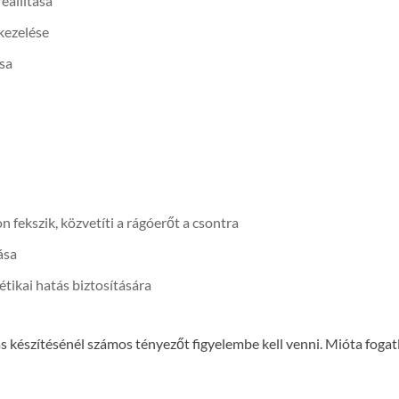
eállítása
kezelése
sa
 fekszik, közvetíti a rágóerőt a csontra
ása
étikai hatás biztosítására
ás készítésénél számos tényezőt figyelembe kell venni. Mióta foga