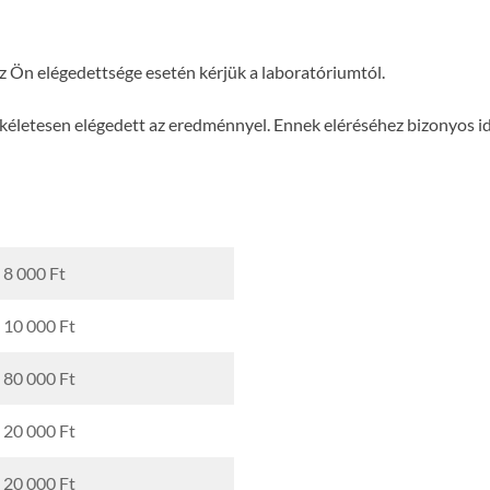
az Ön elégedettsége esetén kérjük a laboratóriumtól.
ökéletesen elégedett az eredménnyel. Ennek eléréséhez bizonyos i
8 000 Ft
10 000 Ft
80 000 Ft
20 000 Ft
20 000 Ft