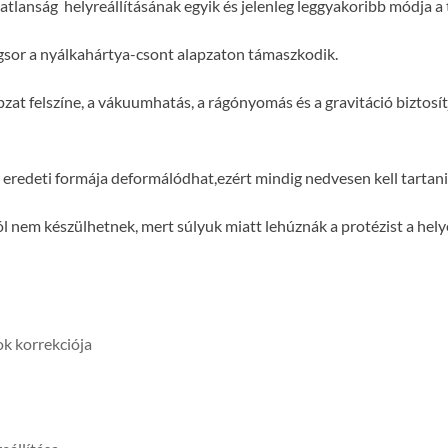
tlanság helyreállításának egyik és jelenleg leggyakoribb módja a t
fogsor a nyálkahártya-csont alapzaton támaszkodik.
pzat felszíne, a vákuumhatás, a rágónyomás és a gravitáció biztosít
redeti formája deformálódhat,ezért mindig nedvesen kell tartani. 
nem készülhetnek, mert súlyuk miatt lehúznák a protézist a helyé
k korrekciója