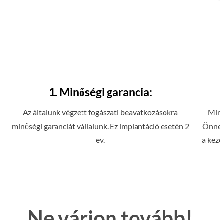
1. Minőségi garancia:
Az általunk végzett fogászati beavatkozásokra
Min
minőségi garanciát vállalunk. Ez implantáció esetén 2
Önnek
év.
a kez
Ne várjon tovább!