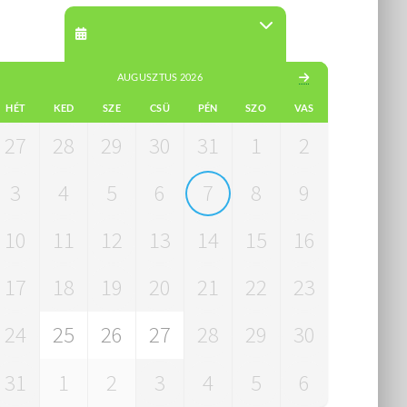
AUGUSZTUS 2026
HÉT
KED
SZE
CSÜ
PÉN
SZO
VAS
27
28
29
30
31
1
2
3
4
5
6
7
8
9
10
11
12
13
14
15
16
17
18
19
20
21
22
23
24
25
26
27
28
29
30
31
1
2
3
4
5
6