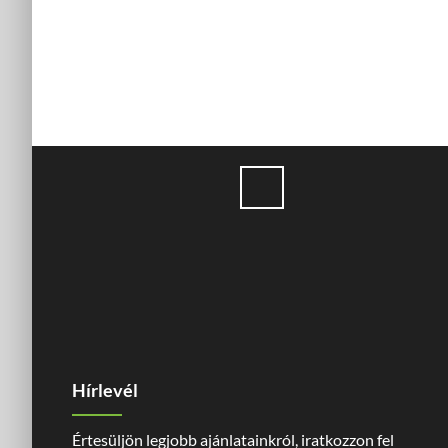
Hírlevél
Értesüljön legjobb ajánlatainkról, iratkozzon fel