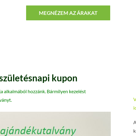
MEGNÉZEM AZ ÁRAKAT
születésnapi kupon
pja alkalmából hozzánk. Bármilyen kezelést
V
ványt.
i
A
k