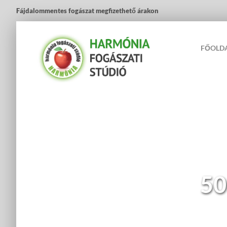
Fájdalommentes fogászat megfizethető árakon
FŐOLD
50