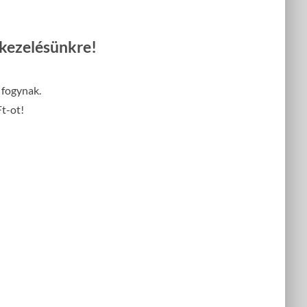
 kezelésünkre!
 fogynak.
Ft-ot!