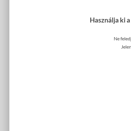
Használja ki 
Ne feled
Jelen