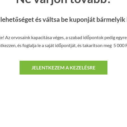
a lehetőséget és váltsa be kuponját bármelyik
je! Az orvosaink kapacitása véges, a szabad időpontok pedig egyre
tkezzen, és foglalja le a saját időpontját, és takarítson meg 5 000 
JELENTKEZEM A KEZELÉSRE