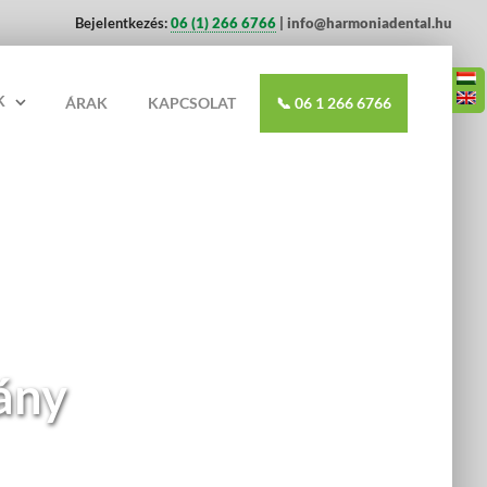
Bejelentkezés:
06 (1) 266 6766
| info@harmoniadental.hu
K
ÁRAK
KAPCSOLAT
📞 06 1 266 6766
ány