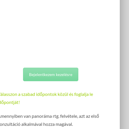
Bejelentkezem kezelésre
álasszon a szabad időpontok közül és foglalja le
dőpontját!
mennyiben van panoráma rtg. felvétele, azt az első
onzultáció alkalmával hozza magával.