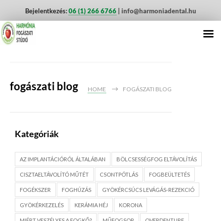
Bejelentkezés:
06 (1) 266 6766
| info@harmoniadental.hu
fogászati blog
HOME
FOGÁSZATI BLOG
Kategóriák
AZ IMPLANTÁCIÓRÓL ÁLTALÁBAN
BÖLCSESSÉGFOG ELTÁVOLÍTÁS
CISZTAELTÁVOLÍTÓ MŰTÉT
CSONTPÓTLÁS
FOGBEÜLTETÉS
FOGÉKSZER
FOGHÚZÁS
GYÖKÉRCSÚCS LEVÁGÁS-REZEKCIÓ
GYÖKÉRKEZELÉS
KERÁMIA HÉJ
KORONA
MIÉRT VESZÉLYES A FOGKŐ?
MŰFOGSOR
OVERDENTURE