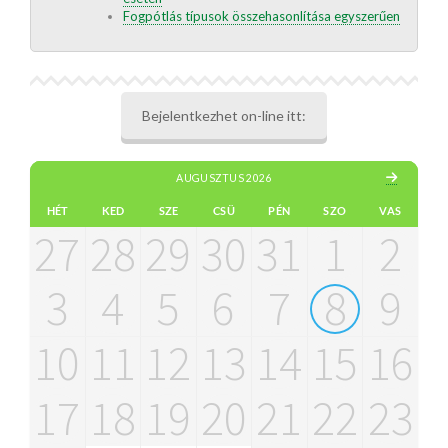
Fogpótlás típusok összehasonlítása egyszerűen
Bejelentkezhet on-line itt:
AUGUSZTUS 2026
HÉT
KED
SZE
CSÜ
PÉN
SZO
VAS
27
28
29
30
31
1
2
3
4
5
6
7
8
9
10
11
12
13
14
15
16
17
18
19
20
21
22
23