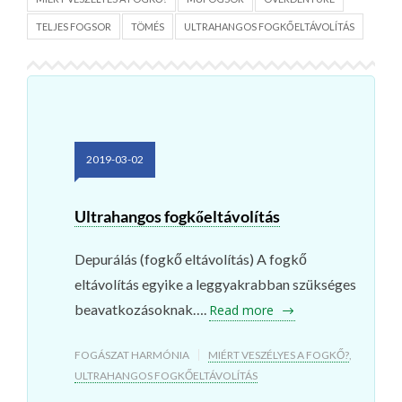
TELJES FOGSOR
TÖMÉS
ULTRAHANGOS FOGKŐELTÁVOLÍTÁS
2019-03-02
Ultrahangos fogkőeltávolítás
Depurálás (fogkő eltávolítás) A fogkő
eltávolítás egyike a leggyakrabban szükséges
beavatkozásoknak….
Read more
FOGÁSZAT HARMÓNIA
MIÉRT VESZÉLYES A FOGKŐ?
,
ULTRAHANGOS FOGKŐELTÁVOLÍTÁS