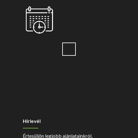
Hírlevél
Értesüljön legjobb ajánlatainkról,