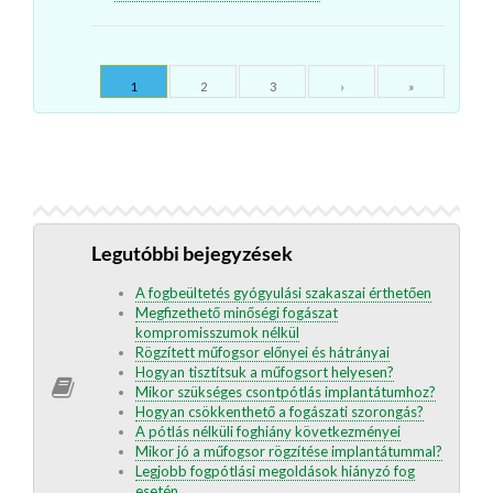
1
2
3
›
»
Legutóbbi bejegyzések
A fogbeültetés gyógyulási szakaszai érthetően
Megfizethető minőségi fogászat
kompromisszumok nélkül
Rögzített műfogsor előnyei és hátrányai
Hogyan tisztítsuk a műfogsort helyesen?
Mikor szükséges csontpótlás implantátumhoz?
Hogyan csökkenthető a fogászati szorongás?
A pótlás nélküli foghiány következményei
Mikor jó a műfogsor rögzítése implantátummal?
Legjobb fogpótlási megoldások hiányzó fog
esetén