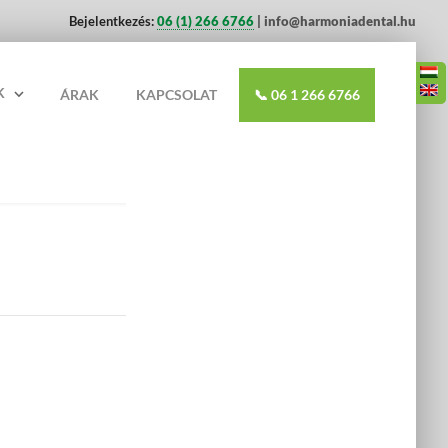
Bejelentkezés:
06 (1) 266 6766
| info@harmoniadental.hu
K
ÁRAK
KAPCSOLAT
📞 06 1 266 6766