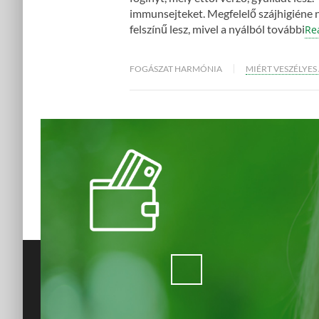
immunsejteket. Megfelelő szájhigiéne n
felszínű lesz, mivel a nyálból további
Re
FOGÁSZAT HARMÓNIA
MIÉRT VESZÉLYES