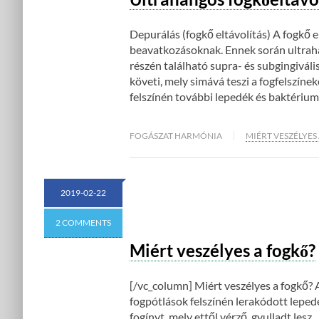
Depurálás (fogkő eltávolítás) A fogkő 
beavatkozásoknak. Ennek során ultrahan
részén található supra- és subgingivális 
követi, mely simává teszi a fogfelszíne
felszínén további lepedék és baktériu
FOGÁSZAT HARMÓNIA
MIÉRT VESZÉLYES
2019-02-22
2 COMMENTS
Miért veszélyes a fogkő?
[/vc_column] Miért veszélyes a fogkő? A
fogpótlások felszínén lerakódott leped
fogínyt, mely ettől vérző, gyulladt les