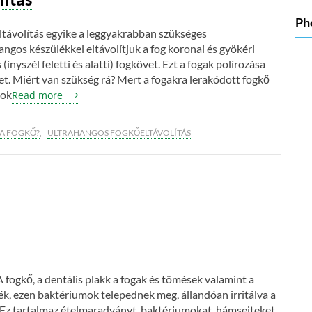
Ph
eltávolítás egyike a leggyakrabban szükséges
gos készülékkel eltávolítjuk a fog koronai és gyökéri
(ínyszél feletti és alatti) fogkövet. Ezt a fogak polírozása
ket. Miért van szükség rá? Mert a fogakra lerakódott fogkő
mok
Read more
 A FOGKŐ?
,
ULTRAHANGOS FOGKŐELTÁVOLÍTÁS
 fogkő, a dentális plakk a fogak és tömések valamint a
ék, ezen baktériumok telepednek meg, állandóan irritálva a
z. Ez tartalmaz ételmaradványt, baktériumokat, hámsejteket,