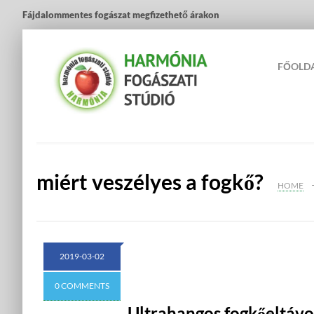
Fájdalommentes fogászat megfizethető árakon
FŐOLD
miért veszélyes a fogkő?
HOME
2019-03-02
0 COMMENTS
Ultrahangos fogkőeltávo