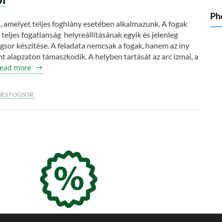
Ph
s, amelyet teljes foghiány esetében alkalmazunk. A fogak
eljes fogatlanság helyreállításának egyik és jelenleg
ogsor készítése. A feladata nemcsak a fogak, hanem az íny
nt alapzaton támaszkodik. A helyben tartását az arc izmai, a
ead more
JES FOGSOR