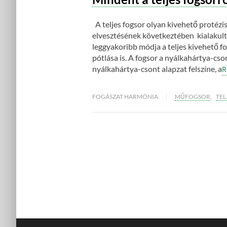
A teljes fogsor olyan kivehető protézi
elvesztésének következtében kialakult t
leggyakoribb módja a teljes kivehető f
pótlása is. A fogsor a nyálkahártya-cso
nyálkahártya-csont alapzat felszíne, a
R
FOGÁSZAT HARMÓNIA
MŰFOGSOR
,
TEL