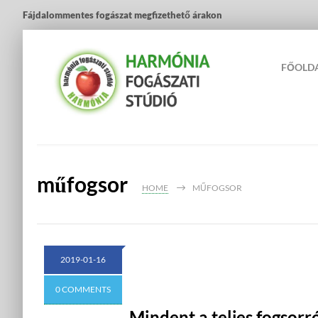
Fájdalommentes fogászat megfizethető árakon
FŐOLD
műfogsor
HOME
MŰFOGSOR
2019-01-16
0 COMMENTS
Mindent a teljes fogsorr