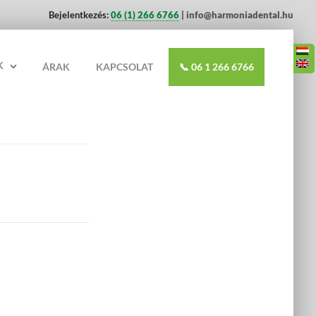
Bejelentkezés:
06 (1) 266 6766
| info@harmoniadental.hu
K
ÁRAK
KAPCSOLAT
📞 06 1 266 6766