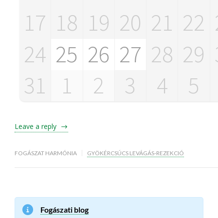
17
18
19
20
21
22
24
25
26
27
28
29
31
1
2
3
4
5
Leave a reply
FOGÁSZAT HARMÓNIA
GYÖKÉRCSÚCS LEVÁGÁS-REZEKCIÓ
Fogászati blog