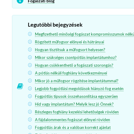
Fogászati blog
Legutóbbi bejegyzések
Megfizethető minőségi fogászat kompromisszumok nélkü
Rögzített műfogsor előnyei és hátrányai
Hogyan tisztítsuk a műfogsort helyesen?
Mikor szükséges csontpótlás implantátumhoz?
Hogyan csökkenthető a fogászati szorongás?
A pótlás nélküli foghiány következményei
Mikor jó a műfogsor rögzítése implantátummal?
Legjobb fogpótlási megoldások hiányzó fog esetén
Fogpótlás típusok összehasonlítása egyszerűen
Híd vagy implantátum? Melyik lesz jó Önnek?
Részleges foghiány kezelési lehetőségek röviden
A fájdalommentes fogászat előnyei röviden
Fogpótlás árak és a valóban korrekt ajánlat