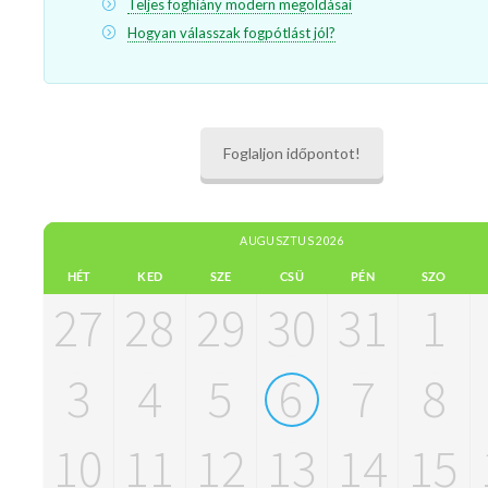
Teljes foghiány modern megoldásai
Hogyan válasszak fogpótlást jól?
Foglaljon időpontot!
AUGUSZTUS 2026
HÉT
KED
SZE
CSÜ
PÉN
SZO
27
28
29
30
31
1
3
4
5
6
7
8
10
11
12
13
14
15