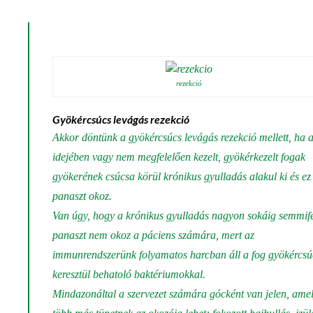
rezekció
Gyökércsúcs levágás rezekció
Akkor döntünk a gyökércsúcs levágás rezekció mellett, ha 
idejében vagy nem megfelelően kezelt, gyökérkezelt fogak
gyökerének csúcsa körül krónikus gyulladás alakul ki és ez
panaszt okoz.
Van úgy, hogy a krónikus gyulladás nagyon sokáig semmif
panaszt nem okoz a páciens számára, mert az
immunrendszerünk folyamatos harcban áll a fog gyökércs
keresztül behatoló baktériumokkal.
Mindazonáltal a szervezet számára gócként van jelen, ame