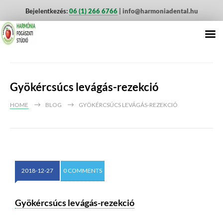
Bejelentkezés:
06 (1) 266 6766
| info@harmoniadental.hu
Gyökércsúcs levágás-rezekció
HOME
BLOG
GYÖKÉRCSÚCS LEVÁGÁS-REZEKCIÓ
2018-12-27
0 COMMENTS
Gyökércsúcs levágás-rezekció