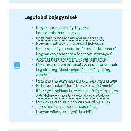
Legutóbbi bejegyzések
Megfizethető minőségi fogászat
kompromisszumok nélkül
Rögzített műfogsor előnyei és hátrányai
Hogyan tisztítsuk a műfogsort helyesen?
Mikor szükséges csontpótlás implantátumhoz?
Hogyan csökkenthető a fogászati szorongás?
A pótlás nélküli foghiány következményei
Mikor jó a műfogsor rögzítése implantátummal?
Legjobb fogpótlási megoldások hiányzó fog
esetén
Fogpótlás típusok összehasonlítása egyszerűen
Híd vagy implantátum? Melyik lesz jó Önnek?
Részleges foghiány kezelési lehetőségek röviden
A fájdalommentes fogászat előnyei röviden
Fogpótlás árak és a valóban korrekt ajánlat
Teljes foghiány modern megoldásai
Hogyan válasszak fogpótlást jól?