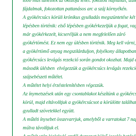
több más tünetnek az okozója lehet: fokozott hajhullás, izüle
fájdalmak, fokozottan pattanásos arc a száj környékén.
A gyökércsúcs körüli krónikus gyulladás megszüntetése két
lépésben történik: első lépésben gyökérkezeljük a fogat, va
már gyökérkezelt, kicseréljük a nem megfelelően záró
gyökértömést. Ez nem egy ülésben történik. Meg kell várni
a gyökértömő anyag megszilárduljon, folyékony állapotban
gyökércsúcs levágás rezekció során gondot okozhat. Majd 
második ülésben elvégezzük a gyökércsúcs levágás rezekci
szájsebészeti műtétet.
A műtétet helyi érzéstelenítésben végezzük.
Az ínymetszések után egy csontablakot készítünk a gyökérc
körül, majd eltávolítjuk a gyökércsúcsot a körülötte találha
gyulladt szövetekkel együtt.
A műtéti ínysebet összevarrjuk, amelyből a varratokat 7 na
múlva távolítjuk el.