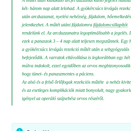
A műtét után kialakuló arcfél duzzanat külső jegelés hatás
két- három nap alatt lelohad. A gyökércsúcs levágás rezekc
után arcduzzanat, nyelési nehézség, fájdalom, hőemelkedés
jelentkezhet. A műtét utáni fájdalomra
fájdalomcsillapítót
rendelünk el. Az arcduzzanatra legoptimálisabb a jegelés.
ezek a panaszok 3 – 4 nap alatt teljesen megszűnnek. Egy h
a gyökércsúcs levágás rezekció műtét után a sebgyógyulás
befejeződik. A varratok eltávolítása is legkorábban egy hét
múlva indokolt, ezzel egyidőben az orvos megbizonyosodik 
hogy tünet- és panaszmentes a páciens.
Az alsó és a felső őrlőfogak rezekciós műtéte a nehéz kivite
és az esetleges komplikációk miatt bonyolult, nagy gyakorl
igényel az operáló szájsebész orvos részéről.