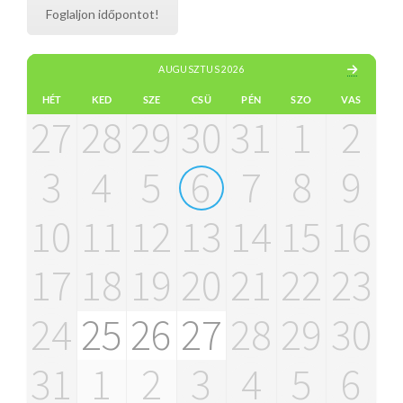
Foglaljon időpontot!
AUGUSZTUS 2026
HÉT
KED
SZE
CSÜ
PÉN
SZO
VAS
27
28
29
30
31
1
2
3
4
5
6
7
8
9
10
11
12
13
14
15
16
17
18
19
20
21
22
23
24
25
26
27
28
29
30
31
1
2
3
4
5
6