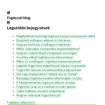
Fogászati blog
Legutóbbi bejegyzések
Megfizethető minőségi fogászat kompromisszumok nélkül
Rögzített műfogsor előnyei és hátrányai
Hogyan tisztítsuk a műfogsort helyesen?
Mikor szükséges csontpótlás implantátumhoz?
Hogyan csökkenthető a fogászati szorongás?
A pótlás nélküli foghiány következményei
Mikor jó a műfogsor rögzítése implantátummal?
Legjobb fogpótlási megoldások hiányzó fog esetén
Fogpótlás típusok összehasonlítása egyszerűen
Híd vagy implantátum? Melyik lesz jó Önnek?
Részleges foghiány kezelési lehetőségek röviden
A fájdalommentes fogászat előnyei röviden
Fogpótlás árak és a valóban korrekt ajánlat
Teljes foghiány modern megoldásai
Hogyan válasszak fogpótlást jól?
Foglaljon időpontot!