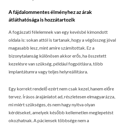
A fájdalommentes élményhez az árak
átláthatósága is hozzátartozik
A fogászati félelemnek van egy kevésbé kimondott
oldala is: sokan attól is tartanak, hogy a végösszeg jóval
magasabb lesz, mint amire számítottak. Ez a
bizonytalanság különösen akkor erős, ha összetett
kezelésre van szükség, például fogpótlásra, több
implantátumra vagy teljes helyreállításra.
Egy korrekt rendelő ezért nem csak kezel, hanem előre
tervez. Írásos árajánlatot ad, részletesen elmagyarázza,
mi miért szükséges, és nem hagy nyitva olyan
kérdéseket, amelyek később kellemetlen meglepetést
okozhatnak. A páciensek többsége nem a