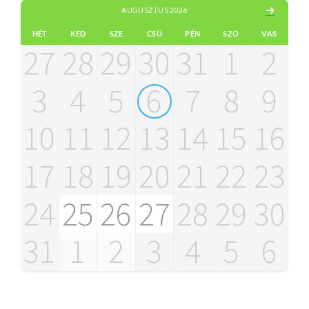
AUGUSZTUS 2026
HÉT
KED
SZE
CSÜ
PÉN
SZO
VAS
27
28
29
30
31
1
2
3
4
5
6
7
8
9
10
11
12
13
14
15
16
17
18
19
20
21
22
23
24
25
26
27
28
29
30
31
1
2
3
4
5
6