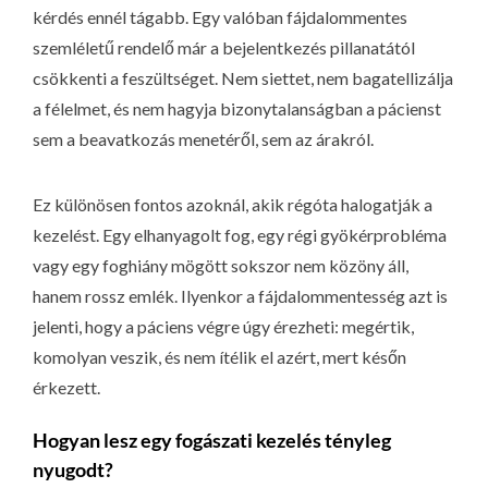
kérdés ennél tágabb. Egy valóban fájdalommentes
szemléletű rendelő már a bejelentkezés pillanatától
csökkenti a feszültséget. Nem siettet, nem bagatellizálja
a félelmet, és nem hagyja bizonytalanságban a pácienst
sem a beavatkozás menetéről, sem az árakról.
Ez különösen fontos azoknál, akik régóta halogatják a
kezelést. Egy elhanyagolt fog, egy régi gyökérprobléma
vagy egy foghiány mögött sokszor nem közöny áll,
hanem rossz emlék. Ilyenkor a fájdalommentesség azt is
jelenti, hogy a páciens végre úgy érezheti: megértik,
komolyan veszik, és nem ítélik el azért, mert későn
érkezett.
Hogyan lesz egy fogászati kezelés tényleg
nyugodt?