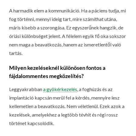
A harmadik elem a kommunikáció. Ha a páciens tudja, mi
fog történni, mennyi ideig tart, mire számíthat utána,
máris kisebb a szorongása. Ez egyszerűnek hangzik, de
óriási különbséget jelent. A félelem egyik fő oka sokszor
nem maga a beavatkozás, hanem az ismeretlentől való
tartás.
Milyen kezeléseknél különösen fontos a
fájdalommentes megközelítés?
Leggyakrabban
a gyökérkezelés
, a foghúzás és az
implantáció kapcsán merül fel a kérdés, mennyire lesz
kellemetlen a beavatkozás. Nem véletlenül. Ezek azok a
kezelések, amelyekhez a legtöbb tévhit és régi rossz
történet kapcsolódik.