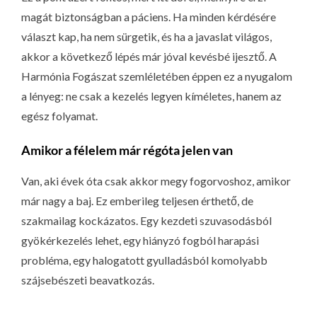
magát biztonságban a páciens. Ha minden kérdésére
választ kap, ha nem sürgetik, és ha a javaslat világos,
akkor a következő lépés már jóval kevésbé ijesztő. A
Harmónia Fogászat szemléletében éppen ez a nyugalom
a lényeg: ne csak a kezelés legyen kíméletes, hanem az
egész folyamat.
Amikor a félelem már régóta jelen van
Van, aki évek óta csak akkor megy fogorvoshoz, amikor
már nagy a baj. Ez emberileg teljesen érthető, de
szakmailag kockázatos. Egy kezdeti szuvasodásból
gyökérkezelés lehet, egy hiányzó fogból harapási
probléma, egy halogatott gyulladásból komolyabb
szájsebészeti beavatkozás.