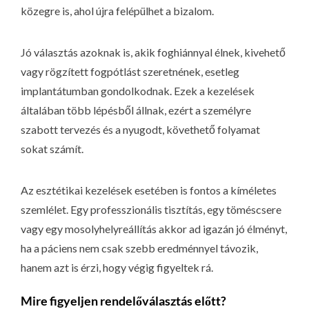
közegre is, ahol újra felépülhet a bizalom.
Jó választás azoknak is, akik foghiánnyal élnek, kivehető
vagy rögzített fogpótlást szeretnének, esetleg
implantátumban gondolkodnak. Ezek a kezelések
általában több lépésből állnak, ezért a személyre
szabott tervezés és a nyugodt, követhető folyamat
sokat számít.
Az esztétikai kezelések esetében is fontos a kíméletes
szemlélet. Egy professzionális tisztítás, egy töméscsere
vagy egy mosolyhelyreállítás akkor ad igazán jó élményt,
ha a páciens nem csak szebb eredménnyel távozik,
hanem azt is érzi, hogy végig figyeltek rá.
Mire figyeljen rendelőválasztás előtt?