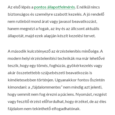
Az első lépés a
pontos állapotfelmérés
. E nélkül nincs
biztonságos és személyre szabott kezelés. A jó rendelő
nem rutinból mond árat vagy javasol beavatkozást,
hanem megnézi a fogak, az íny és az állcsont aktuális
állapotát, majd ezek alapján készít kezelési tervet.
A második kulcstényező az érzéstelenítés minősége. A
modern helyi érzéstelenítési technikák ma már lehetővé
teszik, hogy egy tömés, foghúzás, gyökérkezelés vagy
akár összetettebb szájsebészeti beavatkozás is
kíméletesebben történjen. Ugyanakkor fontos őszintén
kimondani: a „fájdalommentes” nem mindig azt jelenti,
hogy semmit nem fog érezni a páciens. Nyomást, rezgést
vagy feszítő érzést előfordulhat, hogy érzékel, de az éles
fájdalom nem tekinthető elfogadhatónak.