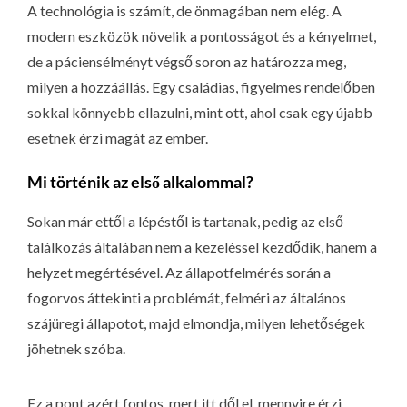
A technológia is számít, de önmagában nem elég. A
modern eszközök növelik a pontosságot és a kényelmet,
de a páciensélményt végső soron az határozza meg,
milyen a hozzáállás. Egy családias, figyelmes rendelőben
sokkal könnyebb ellazulni, mint ott, ahol csak egy újabb
esetnek érzi magát az ember.
Mi történik az első alkalommal?
Sokan már ettől a lépéstől is tartanak, pedig az első
találkozás általában nem a kezeléssel kezdődik, hanem a
helyzet megértésével. Az állapotfelmérés során a
fogorvos áttekinti a problémát, felméri az általános
szájüregi állapotot, majd elmondja, milyen lehetőségek
jöhetnek szóba.
Ez a pont azért fontos, mert itt dől el, mennyire érzi