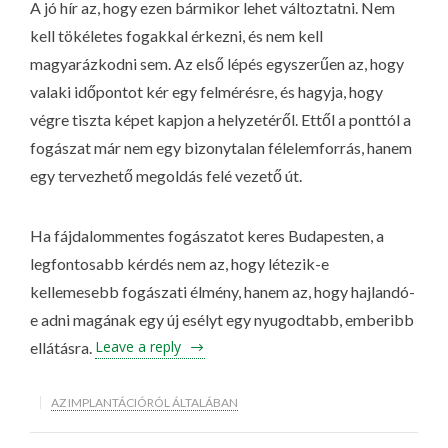
A jó hír az, hogy ezen bármikor lehet változtatni. Nem
kell tökéletes fogakkal érkezni, és nem kell
magyarázkodni sem. Az első lépés egyszerűen az, hogy
valaki időpontot kér egy felmérésre, és hagyja, hogy
végre tiszta képet kapjon a helyzetéről. Ettől a ponttól a
fogászat már nem egy bizonytalan félelemforrás, hanem
egy tervezhető megoldás felé vezető út.
Ha fájdalommentes fogászatot keres Budapesten, a
legfontosabb kérdés nem az, hogy létezik-e
kellemesebb fogászati élmény, hanem az, hogy hajlandó-
e adni magának egy új esélyt egy nyugodtabb, emberibb
Leave a reply
ellátásra.
AZ IMPLANTÁCIÓRÓL ÁLTALÁBAN