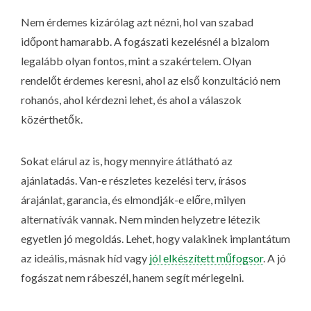
Nem érdemes kizárólag azt nézni, hol van szabad
időpont hamarabb. A fogászati kezelésnél a bizalom
legalább olyan fontos, mint a szakértelem. Olyan
rendelőt érdemes keresni, ahol az első konzultáció nem
rohanós, ahol kérdezni lehet, és ahol a válaszok
közérthetők.
Sokat elárul az is, hogy mennyire átlátható az
ajánlatadás. Van-e részletes kezelési terv, írásos
árajánlat, garancia, és elmondják-e előre, milyen
alternatívák vannak. Nem minden helyzetre létezik
egyetlen jó megoldás. Lehet, hogy valakinek implantátum
az ideális, másnak híd vagy
jól elkészített műfogsor
. A jó
fogászat nem rábeszél, hanem segít mérlegelni.