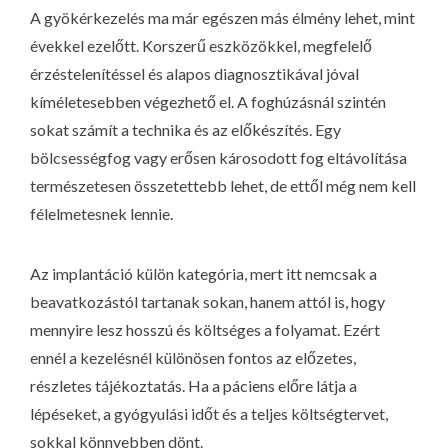
A gyökérkezelés ma már egészen más élmény lehet, mint
évekkel ezelőtt. Korszerű eszközökkel, megfelelő
érzéstelenítéssel és alapos diagnosztikával jóval
kíméletesebben végezhető el. A foghúzásnál szintén
sokat számít a technika és az előkészítés. Egy
bölcsességfog vagy erősen károsodott fog eltávolítása
természetesen összetettebb lehet, de ettől még nem kell
félelmetesnek lennie.
Az implantáció külön kategória, mert itt nemcsak a
beavatkozástól tartanak sokan, hanem attól is, hogy
mennyire lesz hosszú és költséges a folyamat. Ezért
ennél a kezelésnél különösen fontos az előzetes,
részletes tájékoztatás. Ha a páciens előre látja a
lépéseket, a gyógyulási időt és a teljes költségtervet,
sokkal könnyebben dönt.