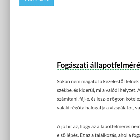
Fogászati állapotfelméré
Sokan nem magától a kezeléstől félnek a
székbe, és kiderül, mi a valódi helyzet.
számítani, fáj-e, és lesz-e rögtön kötel
valaki régóta halogatja a vizsgálatot, 
A jó hír az, hogy az állapotfelmérés n
első lépés. Ez az a találkozás, ahol a f