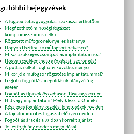
gutóbbi bejegyzések
A fogbeültetés gyógyulási szakaszai érthetően
Megfizethető minőségi fogászat
kompromisszumok nélkül
Rögzített műfogsor előnyei és hátrányai
Hogyan tisztítsuk a műfogsort helyesen?
Mikor szükséges csontpótlás implantátumhoz?
Hogyan csökkenthető a fogászati szorongás?
A pótlás nélküli foghiány következményei
Mikor jó a műfogsor rögzítése implantátummal?
Legjobb fogpótlási megoldások hiányzó fog
esetén
Fogpótlás típusok összehasonlítása egyszerűen
Híd vagy implantátum? Melyik lesz jó Önnek?
Részleges foghiány kezelési lehetőségek röviden
A fájdalommentes fogászat előnyei röviden
Fogpótlás árak és a valóban korrekt ajánlat
Teljes foghiány modern megoldásai