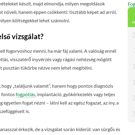
elvételeket készít, majd elmondja, milyen megoldások
Fog
 növeli, hanem éppen csökkenti: tisztább képet ad arról,
milyen költségekkel lehet számolni.
H
lső vizsgálat?
ell fogorvoshoz menni, ha már fáj valami. A valóság ennél
ótlás, visszatérő ínyvérzés vagy rágási nehézség mögött
t pusztán tükörbe nézve nem lehet megítélni.
, hogy „találjunk valamit”, hanem hogy pontos diagnózis
n fontos
fogpótlás
, implantáció, gyökérkezelés vagy teljes
g egyetlen fogat nézni – látni kell az egész fogazat, az íny, a
zefüggéseit is.
anasszal érkezik, de a vizsgálat során kiderül: van sürgős és