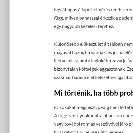
Egy átlagos állapotfelmérés rendszerint
függ, milyen panasszal érkezik a pácien
egy nagyobb kezelési tervhez.
Különösebb előkészület általában nem k
magával hozni, ha vannak, és jó, ha elő
illetve mi az, ami a leginkább zavarja. V
bizonytalan költségek aggasztanak. Ez
szakmai, hanem élethelyzethez igazított
Mi történik, ha több pro
Ez sokakat megijeszt, pedig nem feltét
A fogorvos ilyenkor általában sorrendet 
vagy további romlás veszélyével járó p
hosszabb távú helyreállító lépések.