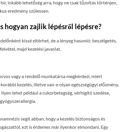
hír, inkább lehetőség arra, hogy ne csak tűzoltás történjen,
ikus eredmény szülessen.
s hogyan zajlik lépésről lépésre?
delőnként kissé eltérhet, de a lényeg hasonló: beszélgetés,
elvétel, majd kezelési javaslat.
gorvos vagy a rendelő munkatársa megkérdezi, miért
e korábbi kezelés, illetve van-e olyan egészségügyi előzmény,
. Ilyen lehet például a cukorbetegség, vérhígító szedése,
gyógyszerallergia.
 anamnézis segít abban, hogy a kezelés biztonságos és
ogászattól, ezt is érdemes már ilyenkor elmondani. Egy